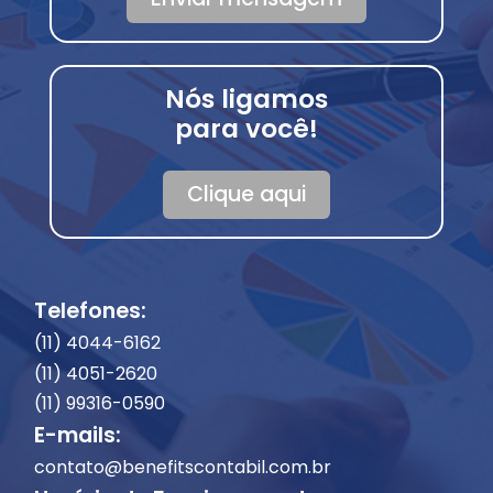
Nós ligamos
para você!
Clique aqui
Telefones:
(11) 4044-6162
(11) 4051-2620
(11) 99316-0590
E-mails:
contato@benefitscontabil.com.br