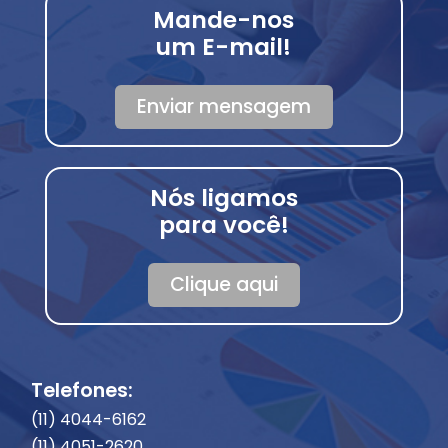
Mande-nos
um E-mail!
Enviar mensagem
Nós ligamos
para você!
Clique aqui
Telefones:
(11) 4044-6162
(11) 4051-2620