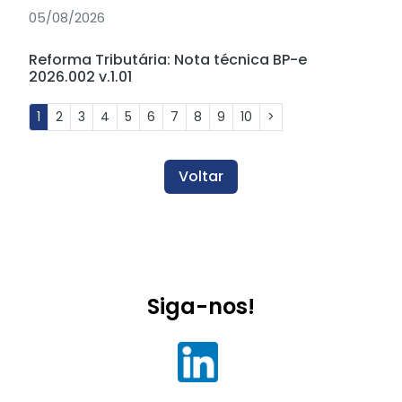
05/08/2026
Reforma Tributária: Nota técnica BP-e
2026.002 v.1.01
1
2
3
4
5
6
7
8
9
10
>
Voltar
Siga-nos!